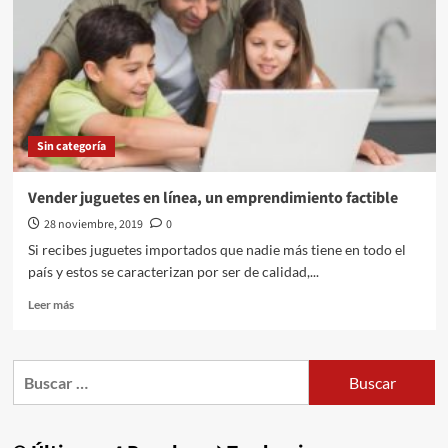
Sin categoría
Vender juguetes en línea, un emprendimiento factible
28 noviembre, 2019
0
Si recibes juguetes importados que nadie más tiene en todo el
país y estos se caracterizan por ser de calidad,...
Leer
Leer más
más
sobre
Vender
Buscar:
juguetes
en
línea,
un