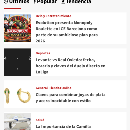
Últimos
Popular
Tendencia
emprendimiento
factible
Ocio y Entretenimiento
Evolution presenta Monopoly
Roulette en ICE Barcelona como
parte de su ambicioso plan para
2026
Deportes
Levante vs Real Oviedo: fecha,
horario y claves del duelo directo en
LaLiga
General
Tiendas Online
Claves para combinar joyas de plata
y acero inoxidable con estilo
Salud
La Importancia de la Camilla