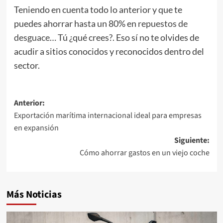
Teniendo en cuenta todo lo anterior y que te
puedes ahorrar hasta un 80% en
repuestos de
desguace
… Tú ¿qué crees?. Eso sí no te olvides de
acudir a sitios conocidos y reconocidos dentro del
sector.
Navegación
Anterior:
Exportación marítima internacional ideal para empresas
de
en expansión
entradas
Siguiente:
Cómo ahorrar gastos en un viejo coche
Más Noticias